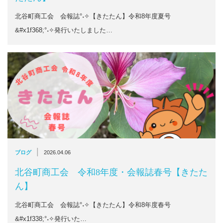
北谷町商工会 会報誌°˖✧【きたたん】令和8年度夏号
&#x1f368;°˖✧発行いたしました…
|
ブログ
2026.04.06
北谷町商工会 令和8年度・会報誌春号【きたた
ん】
北谷町商工会 会報誌°˖✧【きたたん】令和8年度春号
&#x1f338;°˖✧発行いた…