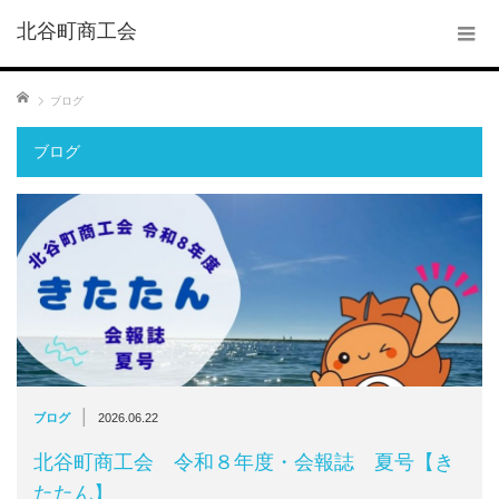
北谷町商工会
ホーム
ブログ
ブログ
|
ブログ
2026.06.22
北谷町商工会 令和８年度・会報誌 夏号【き
たたん】