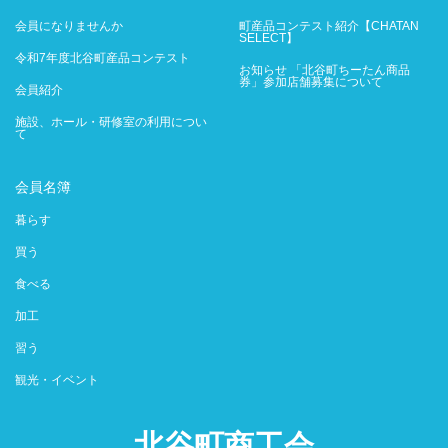
会員になりませんか
町産品コンテスト紹介【CHATAN
SELECT】
令和7年度北谷町産品コンテスト
お知らせ 「北谷町ちーたん商品
券」参加店舗募集について
会員紹介
施設、ホール・研修室の利用につい
て
会員名簿
暮らす
買う
食べる
加工
習う
観光・イベント
北谷町商工会