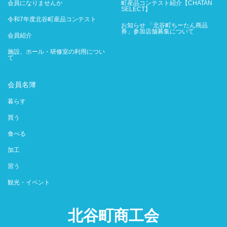
会員になりませんか
町産品コンテスト紹介【CHATAN
SELECT】
令和7年度北谷町産品コンテスト
お知らせ 「北谷町ちーたん商品
券」参加店舗募集について
会員紹介
施設、ホール・研修室の利用につい
て
会員名簿
暮らす
買う
食べる
加工
習う
観光・イベント
北谷町商工会