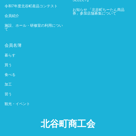
SELECT】
令和7年度北谷町産品コンテスト
お知らせ 「北谷町ちーたん商品
券」参加店舗募集について
会員紹介
施設、ホール・研修室の利用につい
て
会員名簿
暮らす
買う
食べる
加工
習う
観光・イベント
北谷町商工会