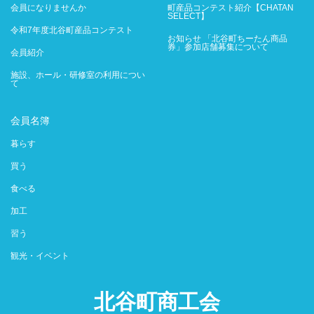
会員になりませんか
町産品コンテスト紹介【CHATAN
SELECT】
令和7年度北谷町産品コンテスト
お知らせ 「北谷町ちーたん商品
券」参加店舗募集について
会員紹介
施設、ホール・研修室の利用につい
て
会員名簿
暮らす
買う
食べる
加工
習う
観光・イベント
北谷町商工会