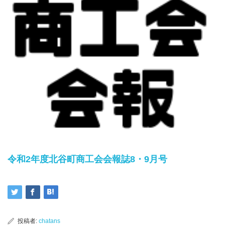
令和2年度北谷町商工会会報誌8・9月号
投稿者:
chatans