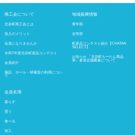
商工会について
地域振興情報
北谷町商工会とは
青年部
加入のメリット
女性部
会員になりませんか
町産品コンテスト紹介【CHATAN
SELECT】
令和7年度北谷町産品コンテスト
お知らせ 「北谷町ちーたん商品
券」参加店舗募集について
会員紹介
施設、ホール・研修室の利用につい
て
会員名簿
暮らす
買う
食べる
加工