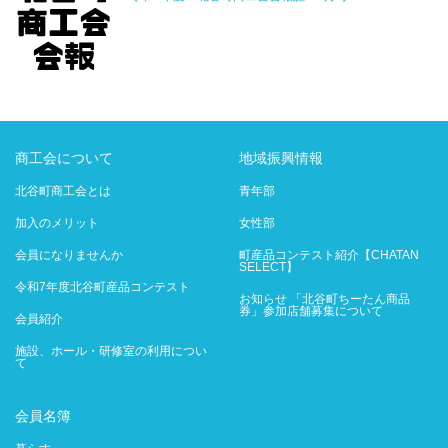
商工会について
地域振興情報
北谷町商工会とは
青年部
加入のメリット
女性部
会員になりませんか
町産品コンテスト紹介【CHATAN
SELECT】
令和7年度北谷町産品コンテスト
お知らせ 「北谷町ちーたん商品
券」参加店舗募集について
会員紹介
施設、ホール・研修室の利用につい
て
会員名簿