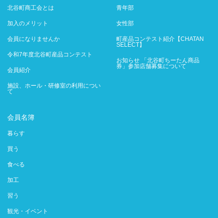
北谷町商工会とは
青年部
加入のメリット
女性部
会員になりませんか
町産品コンテスト紹介【CHATAN
SELECT】
令和7年度北谷町産品コンテスト
お知らせ 「北谷町ちーたん商品
券」参加店舗募集について
会員紹介
施設、ホール・研修室の利用につい
て
会員名簿
暮らす
買う
食べる
加工
習う
観光・イベント