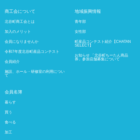
商工会について
地域振興情報
北谷町商工会とは
青年部
加入のメリット
女性部
会員になりませんか
町産品コンテスト紹介【CHATAN
SELECT】
令和7年度北谷町産品コンテスト
お知らせ 「北谷町ちーたん商品
券」参加店舗募集について
会員紹介
施設、ホール・研修室の利用につい
て
会員名簿
暮らす
買う
食べる
加工