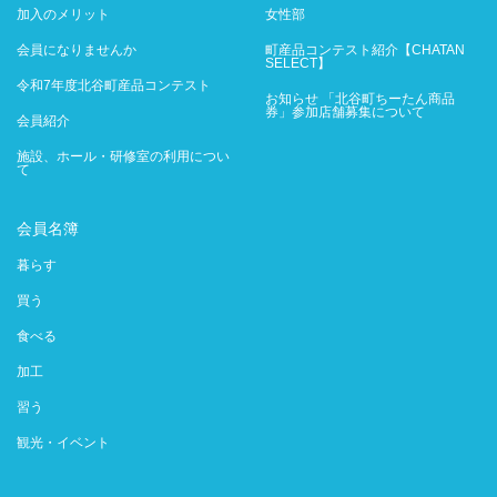
加入のメリット
女性部
会員になりませんか
町産品コンテスト紹介【CHATAN
SELECT】
令和7年度北谷町産品コンテスト
お知らせ 「北谷町ちーたん商品
券」参加店舗募集について
会員紹介
施設、ホール・研修室の利用につい
て
会員名簿
暮らす
買う
食べる
加工
習う
観光・イベント