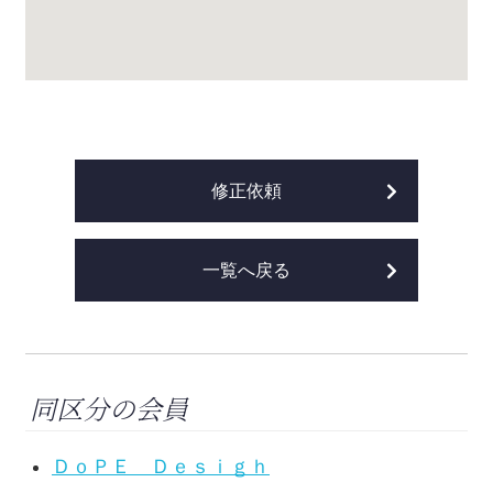
修正依頼
一覧へ戻る
同区分の会員
ＤｏＰＥ Ｄｅｓｉｇｈ