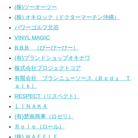
(株)ツーオーツー
(株) オキロック（ドクターマーチン沖縄）
パワーゴルフ北谷
VINYL MAGIC
B.B.B （びーびーびー）
(有)ブランドショップオキナワ
株式会社プロジェクトコア
有限会社 ブランニューソース（Ｂｏｄｙ Ｔ
ａｌｋ）
RESPECT（リスペクト）
ＬＩＮＡＫＡ
(有)楚南商事（ロゼリ）
Ｒｏｌｅ（ロール）
(株) ＷＡＦＦＬＥ