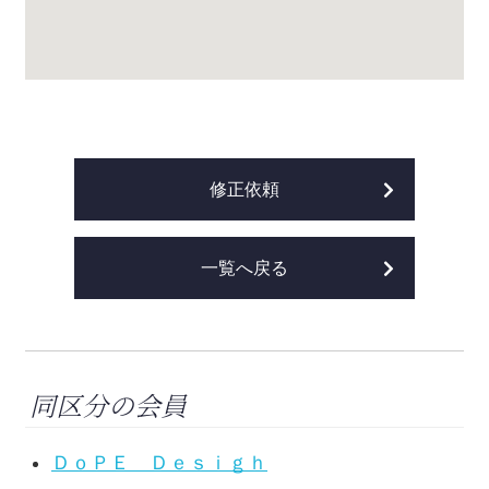
修正依頼
一覧へ戻る
同区分の会員
ＤｏＰＥ Ｄｅｓｉｇｈ