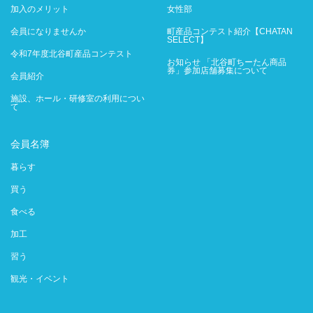
加入のメリット
女性部
会員になりませんか
町産品コンテスト紹介【CHATAN
SELECT】
令和7年度北谷町産品コンテスト
お知らせ 「北谷町ちーたん商品
券」参加店舗募集について
会員紹介
施設、ホール・研修室の利用につい
て
会員名簿
暮らす
買う
食べる
加工
習う
観光・イベント