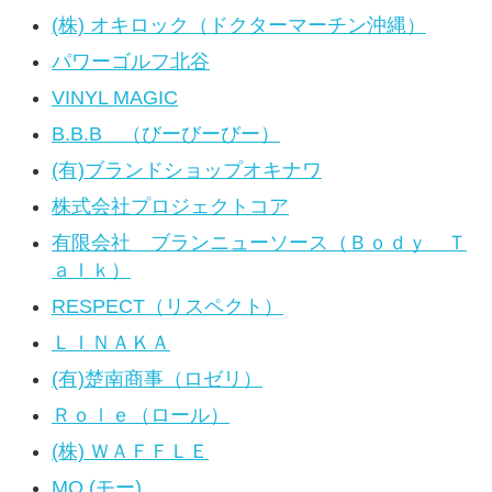
(株) オキロック（ドクターマーチン沖縄）
パワーゴルフ北谷
VINYL MAGIC
B.B.B （びーびーびー）
(有)ブランドショップオキナワ
株式会社プロジェクトコア
有限会社 ブランニューソース（Ｂｏｄｙ Ｔ
ａｌｋ）
RESPECT（リスペクト）
ＬＩＮＡＫＡ
(有)楚南商事（ロゼリ）
Ｒｏｌｅ（ロール）
(株) ＷＡＦＦＬＥ
MO (モー)