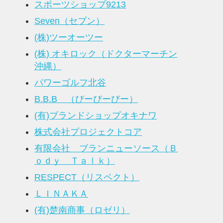
スポーツショップ9213
Seven（セブン）
(株)ツーオーツー
(株) オキロック（ドクターマーチン
沖縄）
パワーゴルフ北谷
B.B.B （びーびーびー）
(有)ブランドショップオキナワ
株式会社プロジェクトコア
有限会社 ブランニューソース（Ｂ
ｏｄｙ Ｔａｌｋ）
RESPECT（リスペクト）
ＬＩＮＡＫＡ
(有)楚南商事（ロゼリ）