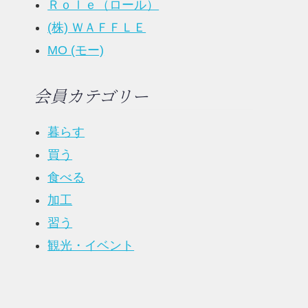
Ｒｏｌｅ（ロール）
(株) ＷＡＦＦＬＥ
MO (モー)
会員カテゴリー
暮らす
買う
食べる
加工
習う
観光・イベント