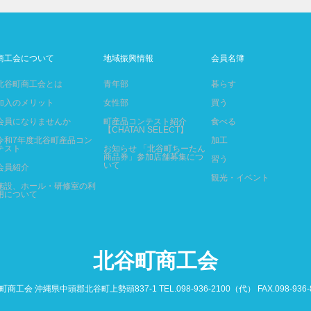
商工会について
地域振興情報
会員名簿
北谷町商工会とは
青年部
暮らす
加入のメリット
女性部
買う
会員になりませんか
町産品コンテスト紹介
食べる
【CHATAN SELECT】
令和7年度北谷町産品コン
加工
テスト
お知らせ 「北谷町ちーたん
商品券」参加店舗募集につ
習う
いて
会員紹介
観光・イベント
施設、ホール・研修室の利
用について
北谷町商工会
商工会 沖縄県中頭郡北谷町上勢頭837-1 TEL.098-936-2100（代） FAX.098-936-