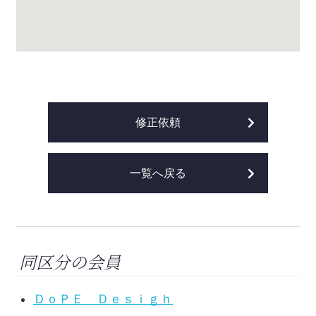
修正依頼
一覧へ戻る
同区分の会員
ＤｏＰＥ Ｄｅｓｉｇｈ