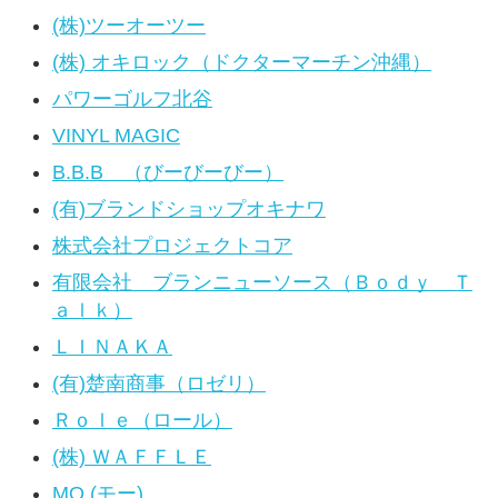
(株)ツーオーツー
(株) オキロック（ドクターマーチン沖縄）
パワーゴルフ北谷
VINYL MAGIC
B.B.B （びーびーびー）
(有)ブランドショップオキナワ
株式会社プロジェクトコア
有限会社 ブランニューソース（Ｂｏｄｙ Ｔ
ａｌｋ）
ＬＩＮＡＫＡ
(有)楚南商事（ロゼリ）
Ｒｏｌｅ（ロール）
(株) ＷＡＦＦＬＥ
MO (モー)