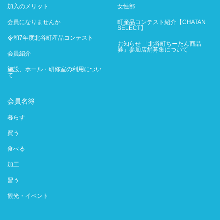
加入のメリット
女性部
会員になりませんか
町産品コンテスト紹介【CHATAN
SELECT】
令和7年度北谷町産品コンテスト
お知らせ 「北谷町ちーたん商品
券」参加店舗募集について
会員紹介
施設、ホール・研修室の利用につい
て
会員名簿
暮らす
買う
食べる
加工
習う
観光・イベント