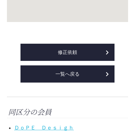
修正依頼
一覧へ戻る
同区分の会員
ＤｏＰＥ Ｄｅｓｉｇｈ