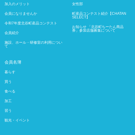
加入のメリット
女性部
会員になりませんか
町産品コンテスト紹介【CHATAN
SELECT】
令和7年度北谷町産品コンテスト
お知らせ 「北谷町ちーたん商品
券」参加店舗募集について
会員紹介
施設、ホール・研修室の利用につい
て
会員名簿
暮らす
買う
食べる
加工
習う
観光・イベント