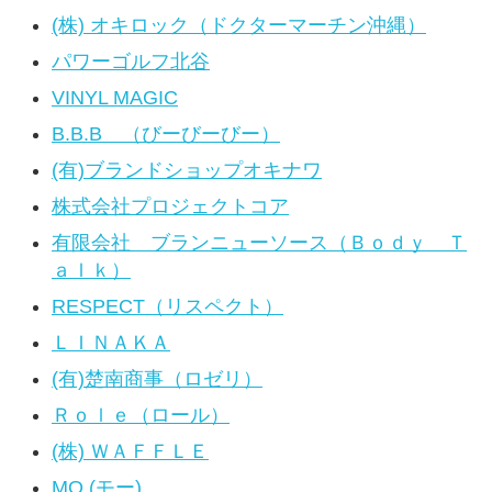
(株) オキロック（ドクターマーチン沖縄）
パワーゴルフ北谷
VINYL MAGIC
B.B.B （びーびーびー）
(有)ブランドショップオキナワ
株式会社プロジェクトコア
有限会社 ブランニューソース（Ｂｏｄｙ Ｔ
ａｌｋ）
RESPECT（リスペクト）
ＬＩＮＡＫＡ
(有)楚南商事（ロゼリ）
Ｒｏｌｅ（ロール）
(株) ＷＡＦＦＬＥ
MO (モー)