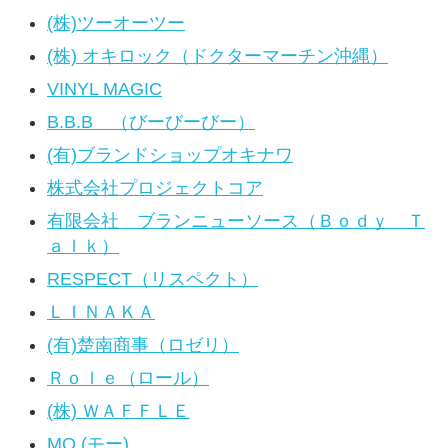
(株)ツーオーツー
(株) オキロック（ドクターマーチン沖縄）
VINYL MAGIC
B.B.B （びーびーびー）
(有)ブランドショップオキナワ
株式会社プロジェクトコア
有限会社 ブランニューソース（Ｂｏｄｙ Ｔ
ａｌｋ）
RESPECT（リスペクト）
ＬＩＮＡＫＡ
(有)楚南商事（ロゼリ）
Ｒｏｌｅ（ロール）
(株) ＷＡＦＦＬＥ
MO (モー)