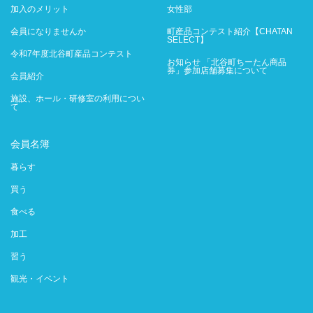
加入のメリット
女性部
会員になりませんか
町産品コンテスト紹介【CHATAN
SELECT】
令和7年度北谷町産品コンテスト
お知らせ 「北谷町ちーたん商品
券」参加店舗募集について
会員紹介
施設、ホール・研修室の利用につい
て
会員名簿
暮らす
買う
食べる
加工
習う
観光・イベント