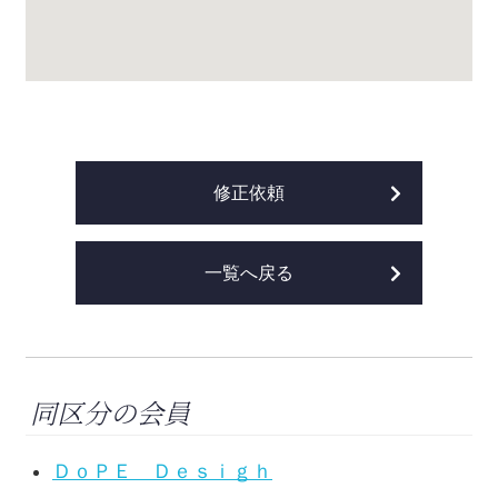
修正依頼
一覧へ戻る
同区分の会員
ＤｏＰＥ Ｄｅｓｉｇｈ