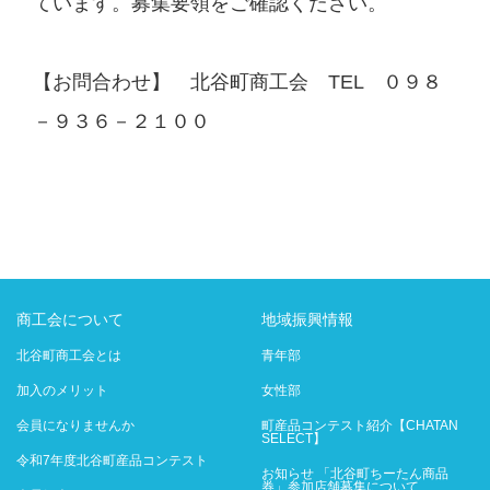
ています。募集要領をご確認ください。
【お問合わせ】 北谷町商工会 TEL ０９８
－９３６－２１００
商工会について
地域振興情報
北谷町商工会とは
青年部
加入のメリット
女性部
会員になりませんか
町産品コンテスト紹介【CHATAN
SELECT】
令和7年度北谷町産品コンテスト
お知らせ 「北谷町ちーたん商品
券」参加店舗募集について