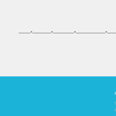
——–*————*————–*——————-*—