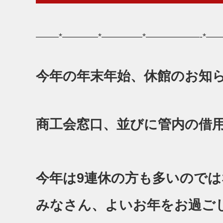
——–*————*————–*——————-*—
今年の年末年始、休館のお知
商工会窓口、並びに管内の借
今年は9連休の方も多いので
みなさん、よいお年をお過ご