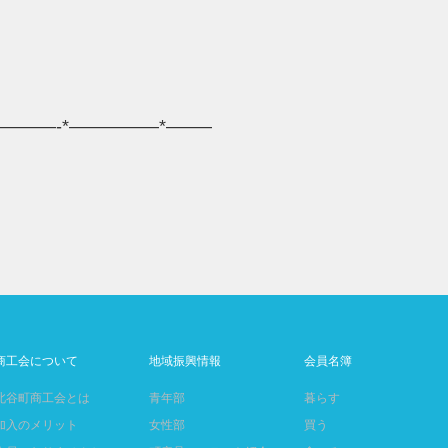
————-*—————*——–
商工会について
地域振興情報
会員名簿
北谷町商工会とは
青年部
暮らす
加入のメリット
女性部
買う