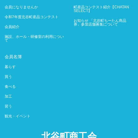
会員になりませんか
町産品コンテスト紹介【CHATAN
SELECT】
令和7年度北谷町産品コンテスト
お知らせ 「北谷町ちーたん商品
券」参加店舗募集について
会員紹介
施設、ホール・研修室の利用につい
て
会員名簿
暮らす
買う
食べる
加工
習う
観光・イベント
北谷町商工会