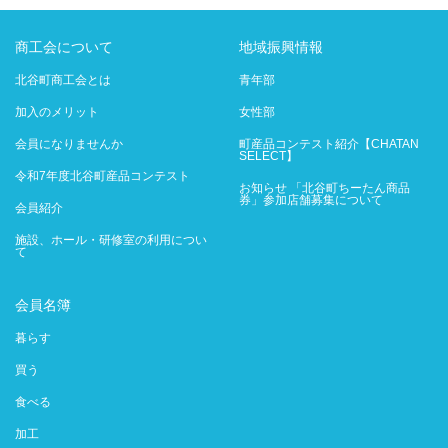
商工会について
地域振興情報
北谷町商工会とは
青年部
加入のメリット
女性部
会員になりませんか
町産品コンテスト紹介【CHATAN
SELECT】
令和7年度北谷町産品コンテスト
お知らせ 「北谷町ちーたん商品
券」参加店舗募集について
会員紹介
施設、ホール・研修室の利用につい
て
会員名簿
暮らす
買う
食べる
加工