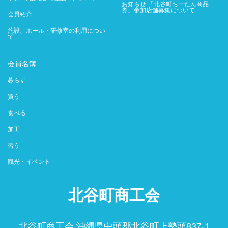
お知らせ 「北谷町ちーたん商品
券」参加店舗募集について
会員紹介
施設、ホール・研修室の利用につい
て
会員名簿
暮らす
買う
食べる
加工
習う
観光・イベント
北谷町商工会
北谷町商工会 沖縄県中頭郡北谷町上勢頭837-1