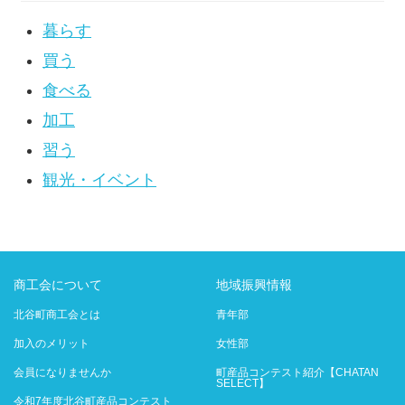
暮らす
買う
食べる
加工
習う
観光・イベント
商工会について
地域振興情報
北谷町商工会とは
青年部
加入のメリット
女性部
会員になりませんか
町産品コンテスト紹介【CHATAN
SELECT】
令和7年度北谷町産品コンテスト