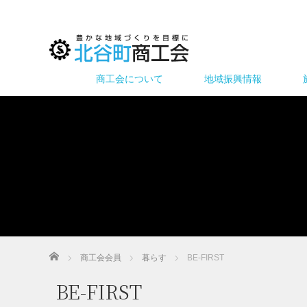
商工会について
地域振興情報
ホーム
商工会会員
暮らす
BE-FIRST
BE-FIRST