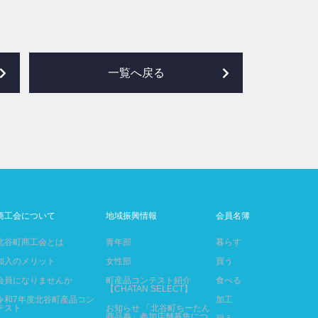
一覧へ戻る
商工会について
地域振興情報
会員名簿
北谷町商工会とは
青年部
暮らす
加入のメリット
女性部
買う
会員になりませんか
町産品コンテスト紹介
食べる
【CHATAN SELECT】
令和7年度北谷町産品コン
加工
テスト
お知らせ 「北谷町ちーたん
商品券」参加店舗募集につ