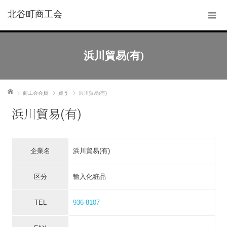
北谷町商工会
浜川貿易(有)
ホーム
商工会会員
買う
浜川貿易(有)
浜川貿易(有)
企業名
浜川貿易(有)
区分
輸入化粧品
TEL
936-8107