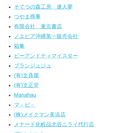
そてつの森工房 逢人夢
つやま商事
有限会社 東京書店
ノエビア沖縄第一販売会社
箱亀
ピーアンドティマイスター
ブランジュジュ
(有)文具屋
(有)文正堂
Manahau
マ－ビ－
(株)メイクマン美浜店
メナード化粧品北谷ニライ代行店