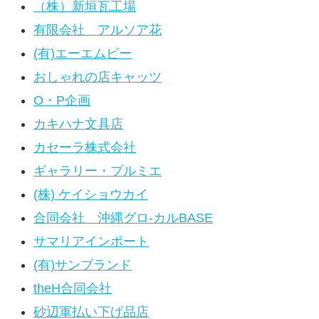
（株）新垣瓦工場
有限会社 アルソア花
(有)エーエムピー
おしゃれの店キャッツ
O・P企画
カキハナ文具店
カセーラ株式会社
ギャラリー・プルミエ
(株) ケイショウカイ
合同会社 沖縄グロ-カルBASE
サマリアインポート
(有)サンブランド
theH合同会社
砂辺軍払い下げ品店