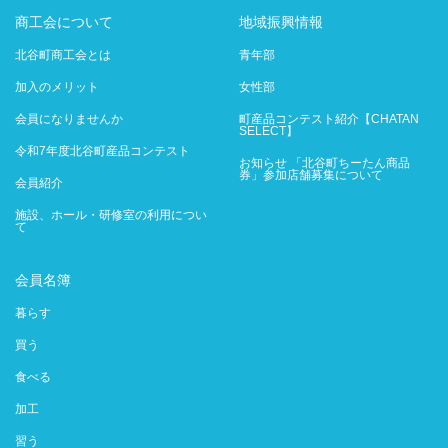
商工会について
地域振興情報
北谷町商工会とは
青年部
加入のメリット
女性部
会員になりませんか
町産品コンテスト紹介【CHATAN
SELECT】
令和7年度北谷町産品コンテスト
お知らせ 「北谷町ちーたん商品
券」参加店舗募集について
会員紹介
施設、ホール・研修室の利用につい
て
会員名簿
暮らす
買う
食べる
加工
習う