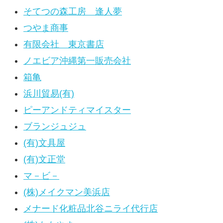
そてつの森工房 逢人夢
つやま商事
有限会社 東京書店
ノエビア沖縄第一販売会社
箱亀
浜川貿易(有)
ピーアンドティマイスター
ブランジュジュ
(有)文具屋
(有)文正堂
マ－ビ－
(株)メイクマン美浜店
メナード化粧品北谷ニライ代行店