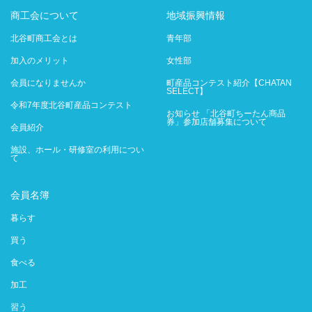
商工会について
地域振興情報
北谷町商工会とは
青年部
加入のメリット
女性部
会員になりませんか
町産品コンテスト紹介【CHATAN
SELECT】
令和7年度北谷町産品コンテスト
お知らせ 「北谷町ちーたん商品
券」参加店舗募集について
会員紹介
施設、ホール・研修室の利用につい
て
会員名簿
暮らす
買う
食べる
加工
習う