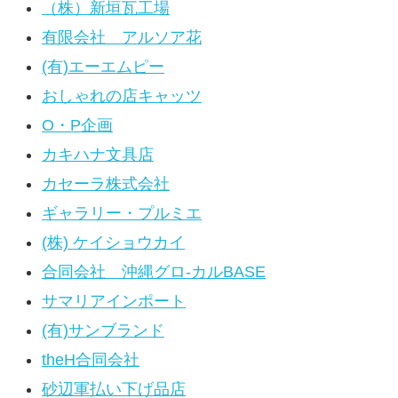
（株）新垣瓦工場
有限会社 アルソア花
(有)エーエムピー
おしゃれの店キャッツ
O・P企画
カキハナ文具店
カセーラ株式会社
ギャラリー・プルミエ
(株) ケイショウカイ
合同会社 沖縄グロ-カルBASE
サマリアインポート
(有)サンブランド
theH合同会社
砂辺軍払い下げ品店