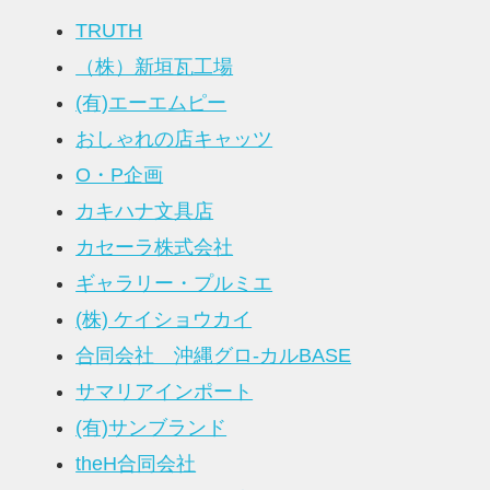
TRUTH
（株）新垣瓦工場
(有)エーエムピー
おしゃれの店キャッツ
O・P企画
カキハナ文具店
カセーラ株式会社
ギャラリー・プルミエ
(株) ケイショウカイ
合同会社 沖縄グロ-カルBASE
サマリアインポート
(有)サンブランド
theH合同会社