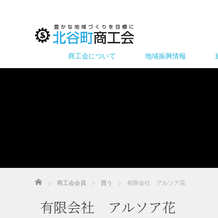
商工会について
地域振興情報
ホーム
商工会会員
買う
有限会社 アルソア花
有限会社 アルソア花