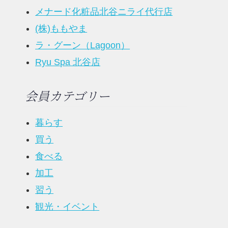
メナード化粧品北谷ニライ代行店
(株)ももやま
ラ・グーン（Lagoon）
Ryu Spa 北谷店
会員カテゴリー
暮らす
買う
食べる
加工
習う
観光・イベント