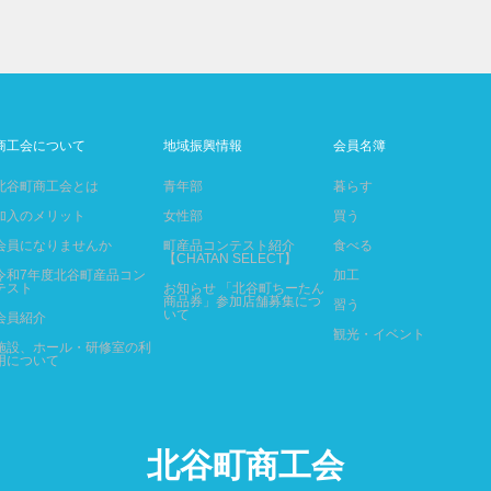
商工会について
地域振興情報
会員名簿
北谷町商工会とは
青年部
暮らす
加入のメリット
女性部
買う
会員になりませんか
町産品コンテスト紹介
食べる
【CHATAN SELECT】
令和7年度北谷町産品コン
加工
テスト
お知らせ 「北谷町ちーたん
商品券」参加店舗募集につ
習う
いて
会員紹介
観光・イベント
施設、ホール・研修室の利
用について
北谷町商工会