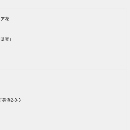
ソア花
品販売）
谷町美浜2-8-3