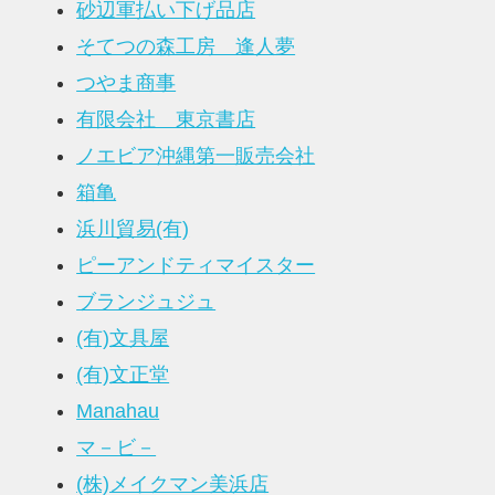
砂辺軍払い下げ品店
そてつの森工房 逢人夢
つやま商事
有限会社 東京書店
ノエビア沖縄第一販売会社
箱亀
浜川貿易(有)
ピーアンドティマイスター
ブランジュジュ
(有)文具屋
(有)文正堂
Manahau
マ－ビ－
(株)メイクマン美浜店