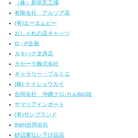
（株）新垣瓦工場
有限会社 アルソア花
(有)エーエムピー
おしゃれの店キャッツ
O・P企画
カキハナ文具店
カセーラ株式会社
ギャラリー・プルミエ
(株) ケイショウカイ
合同会社 沖縄グロ-カルBASE
サマリアインポート
(有)サンブランド
theH合同会社
砂辺軍払い下げ品店