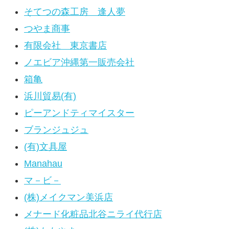
そてつの森工房 逢人夢
つやま商事
有限会社 東京書店
ノエビア沖縄第一販売会社
箱亀
浜川貿易(有)
ピーアンドティマイスター
ブランジュジュ
(有)文具屋
Manahau
マ－ビ－
(株)メイクマン美浜店
メナード化粧品北谷ニライ代行店