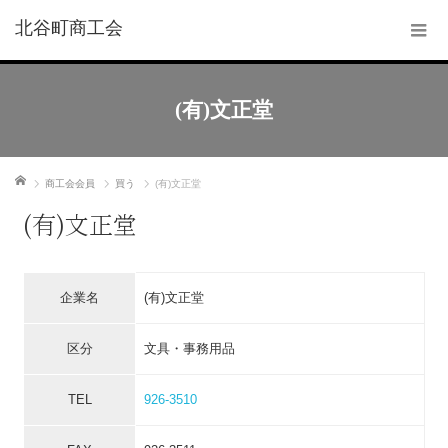
北谷町商工会
(有)文正堂
ホーム
商工会会員
買う
(有)文正堂
(有)文正堂
企業名
(有)文正堂
区分
文具・事務用品
TEL
926-3510