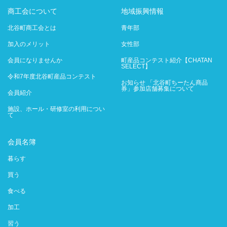
商工会について
地域振興情報
北谷町商工会とは
青年部
加入のメリット
女性部
会員になりませんか
町産品コンテスト紹介【CHATAN
SELECT】
令和7年度北谷町産品コンテスト
お知らせ 「北谷町ちーたん商品
券」参加店舗募集について
会員紹介
施設、ホール・研修室の利用につい
て
会員名簿
暮らす
買う
食べる
加工
習う