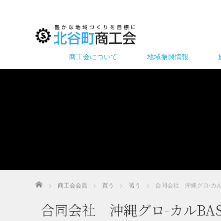
商工会について
地域振興情報
ホーム
商工会会員
買う
習う
合同会社 沖縄グロ-カル
合同会社 沖縄グロ-カルBAS