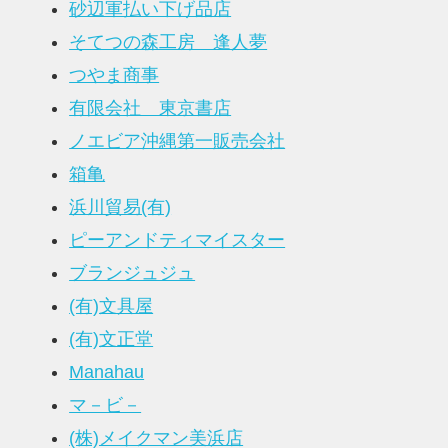
砂辺軍払い下げ品店
そてつの森工房 逢人夢
つやま商事
有限会社 東京書店
ノエビア沖縄第一販売会社
箱亀
浜川貿易(有)
ピーアンドティマイスター
ブランジュジュ
(有)文具屋
(有)文正堂
Manahau
マ－ビ－
(株)メイクマン美浜店