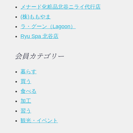
メナード化粧品北谷ニライ代行店
(株)ももやま
ラ・グーン（Lagoon）
Ryu Spa 北谷店
会員カテゴリー
暮らす
買う
食べる
加工
習う
観光・イベント