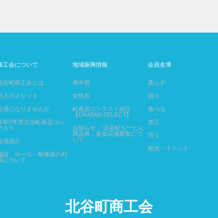
商工会について
地域振興情報
会員名簿
北谷町商工会とは
青年部
暮らす
加入のメリット
女性部
買う
会員になりませんか
町産品コンテスト紹介
食べる
【CHATAN SELECT】
令和7年度北谷町産品コン
加工
テスト
お知らせ 「北谷町ちーたん
商品券」参加店舗募集につ
習う
いて
会員紹介
観光・イベント
施設、ホール・研修室の利
用について
北谷町商工会