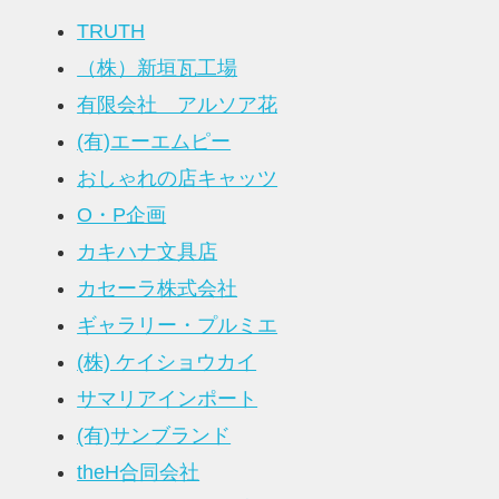
TRUTH
（株）新垣瓦工場
有限会社 アルソア花
(有)エーエムピー
おしゃれの店キャッツ
O・P企画
カキハナ文具店
カセーラ株式会社
ギャラリー・プルミエ
(株) ケイショウカイ
サマリアインポート
(有)サンブランド
theH合同会社