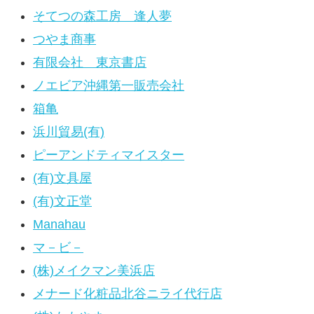
そてつの森工房 逢人夢
つやま商事
有限会社 東京書店
ノエビア沖縄第一販売会社
箱亀
浜川貿易(有)
ピーアンドティマイスター
(有)文具屋
(有)文正堂
Manahau
マ－ビ－
(株)メイクマン美浜店
メナード化粧品北谷ニライ代行店