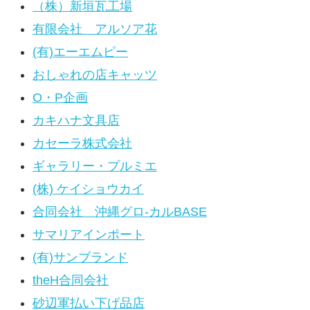
（株）新垣瓦工場
有限会社 アルソア花
(有)エーエムピー
おしゃれの店キャッツ
O・P企画
カキハナ文具店
カセーラ株式会社
ギャラリー・プルミエ
(株) ケイショウカイ
合同会社 沖縄グロ-カルBASE
サマリアインポート
(有)サンブランド
theH合同会社
砂辺軍払い下げ品店