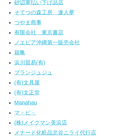
砂辺軍払い下げ品店
そてつの森工房 逢人夢
つやま商事
有限会社 東京書店
ノエビア沖縄第一販売会社
箱亀
浜川貿易(有)
ブランジュジュ
(有)文具屋
(有)文正堂
Manahau
マ－ビ－
(株)メイクマン美浜店
メナード化粧品北谷ニライ代行店