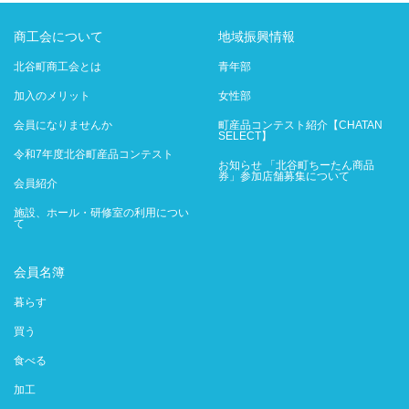
商工会について
地域振興情報
北谷町商工会とは
青年部
加入のメリット
女性部
会員になりませんか
町産品コンテスト紹介【CHATAN
SELECT】
令和7年度北谷町産品コンテスト
お知らせ 「北谷町ちーたん商品
券」参加店舗募集について
会員紹介
施設、ホール・研修室の利用につい
て
会員名簿
暮らす
買う
食べる
加工