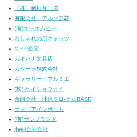
（株）新垣瓦工場
有限会社 アルソア花
(有)エーエムピー
おしゃれの店キャッツ
O・P企画
カキハナ文具店
カセーラ株式会社
ギャラリー・プルミエ
(株) ケイショウカイ
合同会社 沖縄グロ-カルBASE
サマリアインポート
(有)サンブランド
theH合同会社