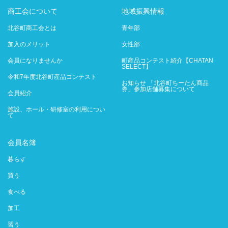
商工会について
地域振興情報
北谷町商工会とは
青年部
加入のメリット
女性部
会員になりませんか
町産品コンテスト紹介【CHATAN
SELECT】
令和7年度北谷町産品コンテスト
お知らせ 「北谷町ちーたん商品
券」参加店舗募集について
会員紹介
施設、ホール・研修室の利用につい
て
会員名簿
暮らす
買う
食べる
加工
習う