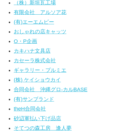
（株）新垣瓦工場
有限会社 アルソア花
(有)エーエムピー
おしゃれの店キャッツ
O・P企画
カキハナ文具店
カセーラ株式会社
ギャラリー・プルミエ
(株) ケイショウカイ
合同会社 沖縄グロ-カルBASE
(有)サンブランド
theH合同会社
砂辺軍払い下げ品店
そてつの森工房 逢人夢