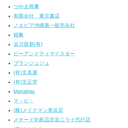
つやま商事
有限会社 東京書店
ノエビア沖縄第一販売会社
箱亀
浜川貿易(有)
ピーアンドティマイスター
ブランジュジュ
(有)文具屋
(有)文正堂
Manahau
マ－ビ－
(株)メイクマン美浜店
メナード化粧品北谷ニライ代行店