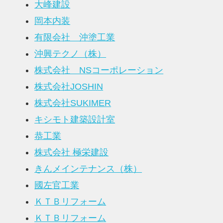
大峰建設
岡本内装
有限会社 沖塗工業
沖興テクノ（株）
株式会社 NSコーポレーション
株式会社JOSHIN
株式会社SUKIMER
キシモト建築設計室
恭工業
株式会社 極栄建設
きんメインテナンス（株）
國左官工業
ＫＴＢリフォーム
ＫＴＢリフォーム