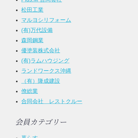
松田工業
マルヨシリフォーム
(有)万代設備
森岡鋼業
優塗装株式会社
(有)ラムハウジング
ランドワークス沖縄
（有）隆成建設
僚総業
合同会社 レストクルー
会員カテゴリー