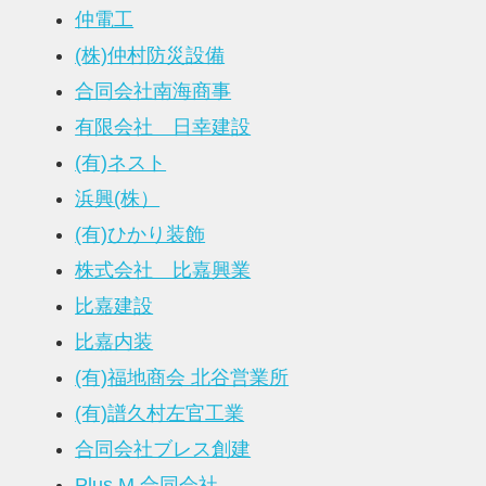
仲電工
(株)仲村防災設備
合同会社南海商事
有限会社 日幸建設
(有)ネスト
浜興(株）
(有)ひかり装飾
株式会社 比嘉興業
比嘉建設
比嘉内装
(有)福地商会 北谷営業所
(有)譜久村左官工業
合同会社ブレス創建
Plus.M 合同会社