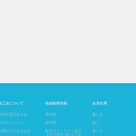
商工会について
地域振興情報
会員名簿
北谷町商工会とは
青年部
暮らす
加入のメリット
女性部
買う
会員になりませんか
町産品コンテスト紹介
食べる
【CHATAN SELECT】