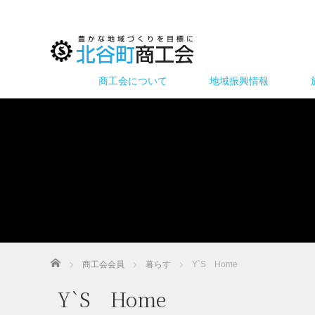
商工会について
地域振興情報
ホーム
商工会会員
暮らす
Y`S Home
Y`S Home