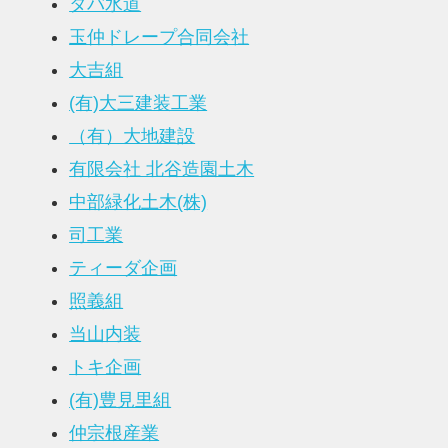
タバ水道
玉仲ドレープ合同会社
大吉組
(有)大三建装工業
（有）大地建設
有限会社 北谷造園土木
中部緑化土木(株)
司工業
ティーダ企画
照義組
当山内装
トキ企画
(有)豊見里組
仲宗根産業