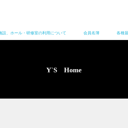
施設、ホール・研修室の利用について
会員名簿
各種
Y`S Home