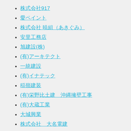
株式会社917
愛ペイント
株式会社 暁組（あきぐみ）
安里工務店
旭建設(株)
(有)アーキテクト
一統建設
(有)イナテック
稲嶺建装
(有)栄野比土建 沖縄擁壁工事
(有)大蔵工業
大城興業
株式会社 大名電建