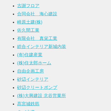
古謝フロア
合同会社 海心建設
崎原土建(株)
佐久間工業
有限会社 真栄工業
総合インテリア新城内装
(有)住建産業
(株)住太郎ホーム
自由企画工房
砂辺インテリア
砂辺クリートポンプ
(株)大興建設 北谷営業所
髙宮城鉄筋