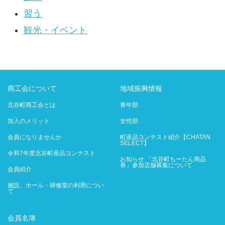
習う
観光・イベント
商工会について
地域振興情報
北谷町商工会とは
青年部
加入のメリット
女性部
会員になりませんか
町産品コンテスト紹介【CHATAN
SELECT】
令和7年度北谷町産品コンテスト
お知らせ 「北谷町ちーたん商品
券」参加店舗募集について
会員紹介
施設、ホール・研修室の利用につい
て
会員名簿