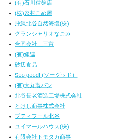
(有)石川種麹店
(株)糸村こめ屋
沖縄北谷自然海塩(株)
グランシャリオなごみ
合同会社 三富
(有)縄連
砂辺食品
Soo good! (ソーグッド）
(有)大丸製パン
北谷長老酒造工場株式会社
とけし商事株式会社
プティフール北谷
ユイマールハウス(株)
有限会社トモタカ商事