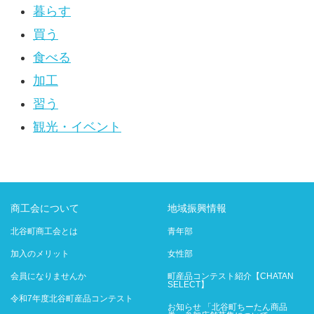
暮らす
買う
食べる
加工
習う
観光・イベント
商工会について
地域振興情報
北谷町商工会とは
青年部
加入のメリット
女性部
会員になりませんか
町産品コンテスト紹介【CHATAN
SELECT】
令和7年度北谷町産品コンテスト
お知らせ 「北谷町ちーたん商品