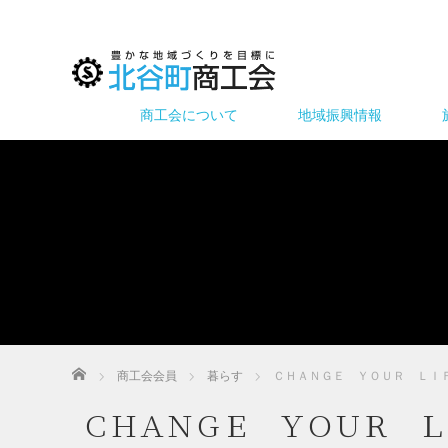
商工会について
地域振興情報
ホーム
商工会会員
暮らす
ＣＨＡＮＧＥ ＹＯＵＲ ＬＩ
ＣＨＡＮＧＥ ＹＯＵＲ Ｌ