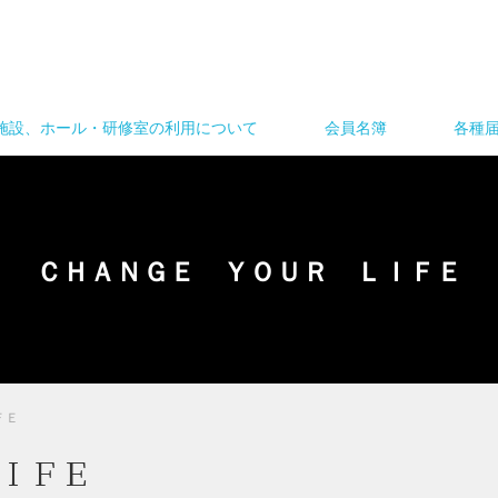
施設、ホール・研修室の利用について
会員名簿
各種
ＣＨＡＮＧＥ ＹＯＵＲ ＬＩＦＥ
ＦＥ
ＩＦＥ