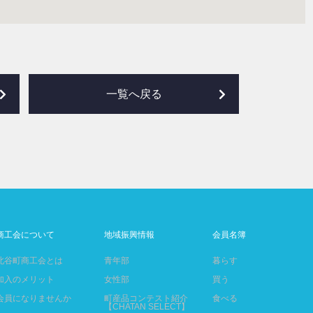
一覧へ戻る
商工会について
地域振興情報
会員名簿
北谷町商工会とは
青年部
暮らす
加入のメリット
女性部
買う
会員になりませんか
町産品コンテスト紹介
食べる
【CHATAN SELECT】