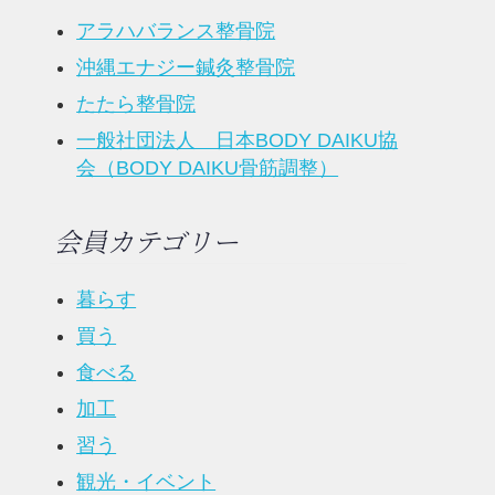
アラハバランス整骨院
沖縄エナジー鍼灸整骨院
たたら整骨院
一般社団法人 日本BODY DAIKU協
会（BODY DAIKU骨筋調整）
会員カテゴリー
暮らす
買う
食べる
加工
習う
観光・イベント