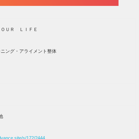
ＹＯＵＲ ＬＩＦＥ
ーニング・アライメント整体
地
dvance.site/s/172/2444