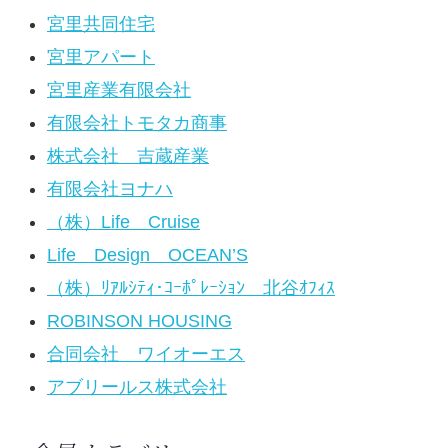
宮里共同住宅
宮里アパート
宮里産業有限会社
有限会社トモタカ商事
株式会社 吉蔵産業
有限会社ヨナハ
（株）Life Cruise
Life Design OCEAN’S
（株）ﾘｱﾙｼﾃｨ･ｺｰﾎﾟﾚｰｼｮﾝ 北谷ｵﾌｨｽ
ROBINSON HOUSING
合同会社 ワイオーエス
アブリールス株式会社