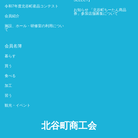
SELECT】
令和7年度北谷町産品コンテスト
お知らせ 「北谷町ちーたん商品
券」参加店舗募集について
会員紹介
施設、ホール・研修室の利用につい
て
会員名簿
暮らす
買う
食べる
加工
習う
観光・イベント
北谷町商工会