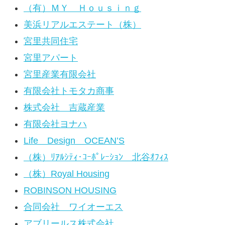
（有）ＭＹ Ｈｏｕｓｉｎｇ
美浜リアルエステート（株）
宮里共同住宅
宮里アパート
宮里産業有限会社
有限会社トモタカ商事
株式会社 吉蔵産業
有限会社ヨナハ
Life Design OCEAN’S
（株）ﾘｱﾙｼﾃｨ･ｺｰﾎﾟﾚｰｼｮﾝ 北谷ｵﾌｨｽ
（株）Royal Housing
ROBINSON HOUSING
合同会社 ワイオーエス
アブリールス株式会社