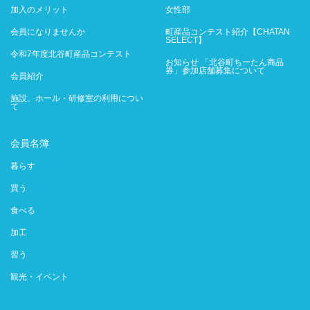
加入のメリット
女性部
会員になりませんか
町産品コンテスト紹介【CHATAN
SELECT】
令和7年度北谷町産品コンテスト
お知らせ 「北谷町ちーたん商品
券」参加店舗募集について
会員紹介
施設、ホール・研修室の利用につい
て
会員名簿
暮らす
買う
食べる
加工
習う
観光・イベント