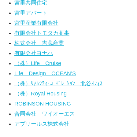
宮里共同住宅
宮里アパート
宮里産業有限会社
有限会社トモタカ商事
株式会社 吉蔵産業
有限会社ヨナハ
（株）Life Cruise
Life Design OCEAN’S
（株）ﾘｱﾙｼﾃｨ･ｺｰﾎﾟﾚｰｼｮﾝ 北谷ｵﾌｨｽ
（株）Royal Housing
ROBINSON HOUSING
合同会社 ワイオーエス
アブリールス株式会社