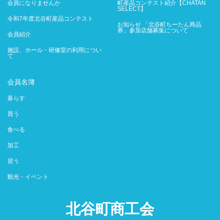
会員になりませんか
町産品コンテスト紹介【CHATAN
SELECT】
令和7年度北谷町産品コンテスト
お知らせ 「北谷町ちーたん商品
券」参加店舗募集について
会員紹介
施設、ホール・研修室の利用につい
て
会員名簿
暮らす
買う
食べる
加工
習う
観光・イベント
北谷町商工会