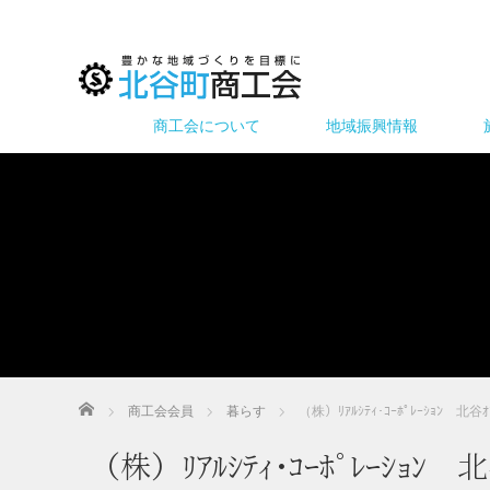
商工会について
地域振興情報
ホーム
商工会会員
暮らす
（株）ﾘｱﾙｼﾃｨ･ｺｰﾎﾟﾚｰｼｮﾝ 北谷ｵ
（株）ﾘｱﾙｼﾃｨ･ｺｰﾎﾟﾚｰｼｮﾝ 北