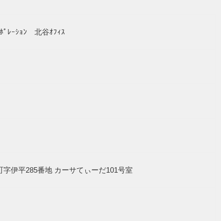
ﾎﾟﾚｰｼｮﾝ 北谷ｵﾌｨｽ
北谷町字伊平285番地 カーサてぃーだ101号室