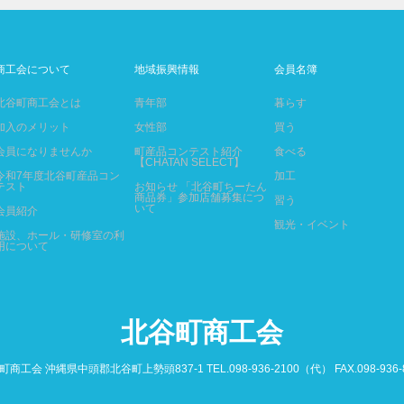
商工会について
地域振興情報
会員名簿
北谷町商工会とは
青年部
暮らす
加入のメリット
女性部
買う
会員になりませんか
町産品コンテスト紹介
食べる
【CHATAN SELECT】
令和7年度北谷町産品コン
加工
テスト
お知らせ 「北谷町ちーたん
商品券」参加店舗募集につ
習う
いて
会員紹介
観光・イベント
施設、ホール・研修室の利
用について
北谷町商工会
商工会 沖縄県中頭郡北谷町上勢頭837-1 TEL.098-936-2100（代） FAX.098-936-