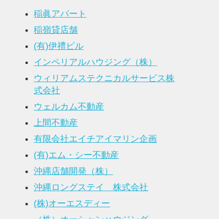
稲眞アパート
稲嶺貸店舗
(有)伊禮ビル
インペリアルハウジング（株）
ウィリアムステクニカルサービス株
式会社
ウェルカム不動産
上間不動産
有限会社エイチアイマリン企画
(有)エム・シー不動産
沖縄店舗開発（株）
沖縄ロングステイ 株式会社
(株)オーエスディー