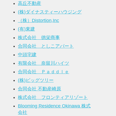
高丘不動産
(株)ダイナスティーハウジング
（株）Distortion,Inc
(有)東建
株式会社 德栄商事
合同会社 としこアパート
中頭宅建
有限会社 奈留川ハイツ
合同会社 Ｐａｄｄｌｅ
(株)ビッグツリー
合同会社 不動産崎原
株式会社 フロンティアリゾート
Blooming Residence Okinawa 株式
会社