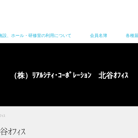
施設、ホール・研修室の利用について
会員名簿
各種
（株）ﾘｱﾙｼﾃｨ･ｺｰﾎﾟﾚｰｼｮﾝ 北谷ｵﾌｨｽ
ﾌｨｽ
谷ｵﾌｨｽ