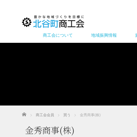
商工会について
地域振興情報
ホーム
商工会会員
買う
金秀商事(株)
金秀商事(株)