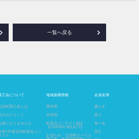
一覧へ戻る
商工会について
地域振興情報
会員名簿
北谷町商工会とは
青年部
暮らす
加入のメリット
女性部
買う
会員になりませんか
町産品コンテスト紹介
食べる
【CHATAN SELECT】
令和7年度北谷町産品コン
加工
テスト
お知らせ 「北谷町ちーたん