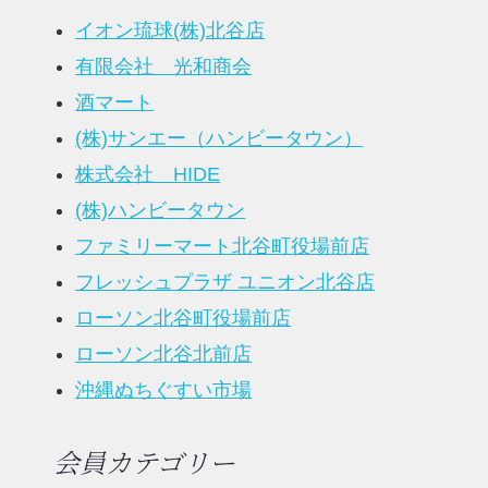
イオン琉球(株)北谷店
有限会社 光和商会
酒マート
(株)サンエー（ハンビータウン）
株式会社 HIDE
(株)ハンビータウン
ファミリーマート北谷町役場前店
フレッシュプラザ ユニオン北谷店
ローソン北谷町役場前店
ローソン北谷北前店
沖縄ぬちぐすい市場
会員カテゴリー