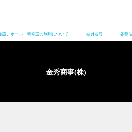
施設、ホール・研修室の利用について
会員名簿
各種
金秀商事(株)