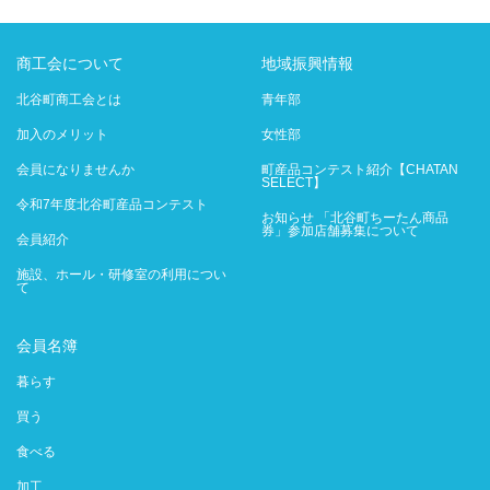
商工会について
地域振興情報
北谷町商工会とは
青年部
加入のメリット
女性部
会員になりませんか
町産品コンテスト紹介【CHATAN
SELECT】
令和7年度北谷町産品コンテスト
お知らせ 「北谷町ちーたん商品
券」参加店舗募集について
会員紹介
施設、ホール・研修室の利用につい
て
会員名簿
暮らす
買う
食べる
加工