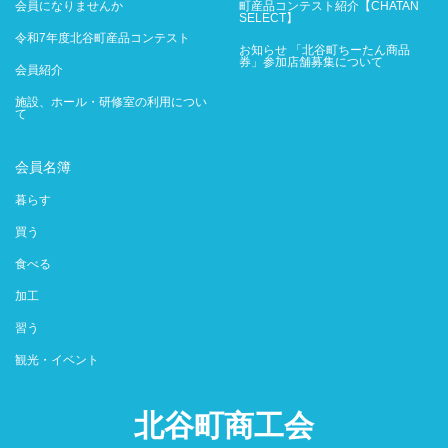
会員になりませんか
町産品コンテスト紹介【CHATAN
SELECT】
令和7年度北谷町産品コンテスト
お知らせ 「北谷町ちーたん商品
券」参加店舗募集について
会員紹介
施設、ホール・研修室の利用につい
て
会員名簿
暮らす
買う
食べる
加工
習う
観光・イベント
北谷町商工会