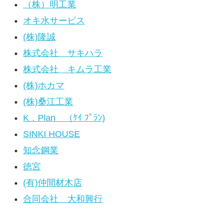
（株）明工業
オキ水サービス
(株)隆誠
株式会社 サキハラ
株式会社 キムラ工業
(株)ホカマ
(株)桑江工業
K．Plan （ｹｲ ﾌﾟﾗﾝ)
SINKI HOUSE
知念鋼業
徳宮
(有)仲間材木店
合同会社 大和興行