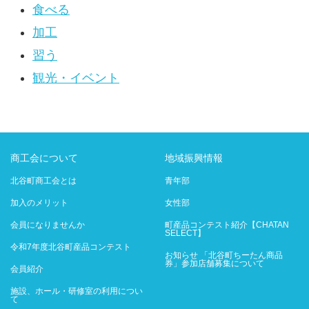
食べる
加工
習う
観光・イベント
商工会について
地域振興情報
北谷町商工会とは
青年部
加入のメリット
女性部
会員になりませんか
町産品コンテスト紹介【CHATAN
SELECT】
令和7年度北谷町産品コンテスト
お知らせ 「北谷町ちーたん商品
券」参加店舗募集について
会員紹介
施設、ホール・研修室の利用につい
て