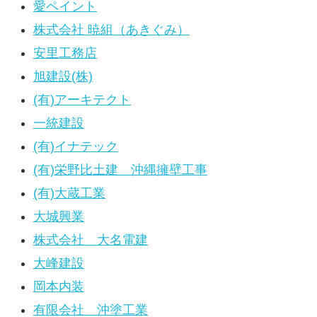
愛ペイント
株式会社 暁組（あきぐみ）
安里工務店
旭建設(株)
(有)アーキテクト
一統建設
(有)イナテック
(有)栄野比土建 沖縄擁壁工事
(有)大蔵工業
大城興業
株式会社 大名電建
大峰建設
岡本内装
有限会社 沖塗工業