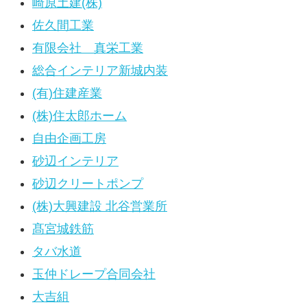
崎原土建(株)
佐久間工業
有限会社 真栄工業
総合インテリア新城内装
(有)住建産業
(株)住太郎ホーム
自由企画工房
砂辺インテリア
砂辺クリートポンプ
(株)大興建設 北谷営業所
髙宮城鉄筋
タバ水道
玉仲ドレープ合同会社
大吉組