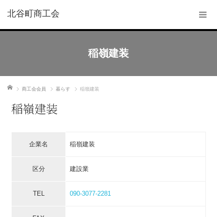
北谷町商工会
稲嶺建装
ホーム
商工会会員
暮らす
稲嶺建装
稲嶺建装
企業名
稲嶺建装
区分
建設業
TEL
090-3077-2281