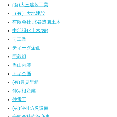
(有)大三建装工業
（有）大地建設
有限会社 北谷造園土木
中部緑化土木(株)
司工業
ティーダ企画
照義組
当山内装
トキ企画
(有)豊見里組
仲宗根産業
仲電工
(株)仲村防災設備
合同会社南海商事