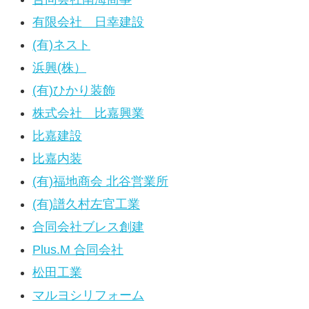
有限会社 日幸建設
(有)ネスト
浜興(株）
(有)ひかり装飾
株式会社 比嘉興業
比嘉建設
比嘉内装
(有)福地商会 北谷営業所
(有)譜久村左官工業
合同会社ブレス創建
Plus.M 合同会社
松田工業
マルヨシリフォーム