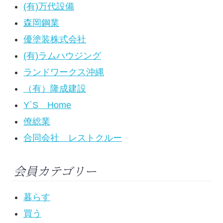
(有)万代設備
森岡鋼業
優塗装株式会社
(有)ラムハウジング
ランドワークス沖縄
（有）隆成建設
Y`S Home
僚総業
合同会社 レストクルー
会員カテゴリー
暮らす
買う