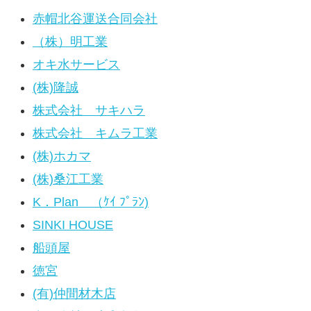
赤帽北谷運送合同会社
（株）明工業
オキ水サービス
(株)隆誠
株式会社 サキハラ
株式会社 キムラ工業
(株)ホカマ
(株)桑江工業
K．Plan （ｹｲ ﾌﾟﾗﾝ)
SINKI HOUSE
船頭屋
徳宮
(有)仲間材木店