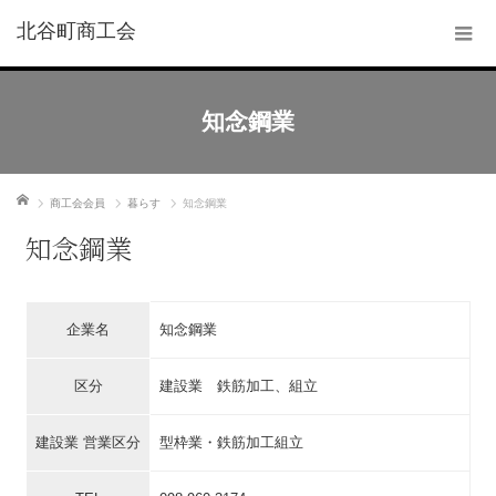
北谷町商工会
知念鋼業
ホーム
商工会会員
暮らす
知念鋼業
知念鋼業
企業名
知念鋼業
区分
建設業 鉄筋加工、組立
建設業 営業区分
型枠業・鉄筋加工組立