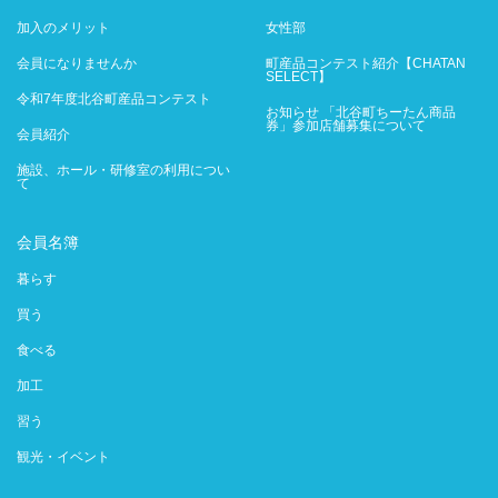
加入のメリット
女性部
会員になりませんか
町産品コンテスト紹介【CHATAN
SELECT】
令和7年度北谷町産品コンテスト
お知らせ 「北谷町ちーたん商品
券」参加店舗募集について
会員紹介
施設、ホール・研修室の利用につい
て
会員名簿
暮らす
買う
食べる
加工
習う
観光・イベント