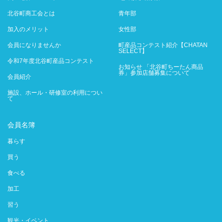
北谷町商工会とは
青年部
加入のメリット
女性部
会員になりませんか
町産品コンテスト紹介【CHATAN
SELECT】
令和7年度北谷町産品コンテスト
お知らせ 「北谷町ちーたん商品
券」参加店舗募集について
会員紹介
施設、ホール・研修室の利用につい
て
会員名簿
暮らす
買う
食べる
加工
習う
観光・イベント