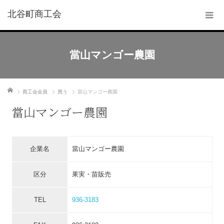
北谷町商工会
當山マンゴー農園
ホーム
商工会会員
買う
當山マンゴー農園
當山マンゴー農園
企業名
當山マンゴー農園
区分
果実・苗販売
TEL
936-3183