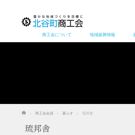
商工会について
地域振興情報
ホーム
商工会会員
暮らす
琉邦舎
琉邦舎