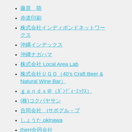
藤原 萌
赤道印刷
株式会社インディボンドネットワー
クス
沖縄インデックス
沖縄ナガハマ
株式会社 Local Area Lab
株式会社ＵＧＯ（40’s Craft Beer &
Natural Wine Bar）
ｇａｎｄｘ＠（ｶﾞﾝﾃﾞｨｰｴｯｸｽ）
(株)コクバヤサン
合同会社 iサポグル－プ
しょうた.okinawa
theH合同会社