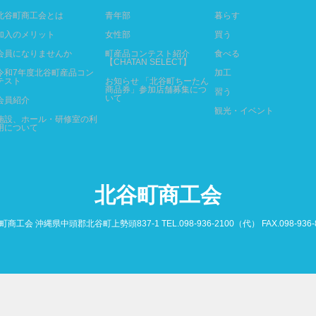
北谷町商工会とは
青年部
暮らす
加入のメリット
女性部
買う
会員になりませんか
町産品コンテスト紹介
食べる
【CHATAN SELECT】
令和7年度北谷町産品コン
加工
テスト
お知らせ 「北谷町ちーたん
商品券」参加店舗募集につ
習う
いて
会員紹介
観光・イベント
施設、ホール・研修室の利
用について
北谷町商工会
商工会 沖縄県中頭郡北谷町上勢頭837-1 TEL.098-936-2100（代） FAX.098-936-