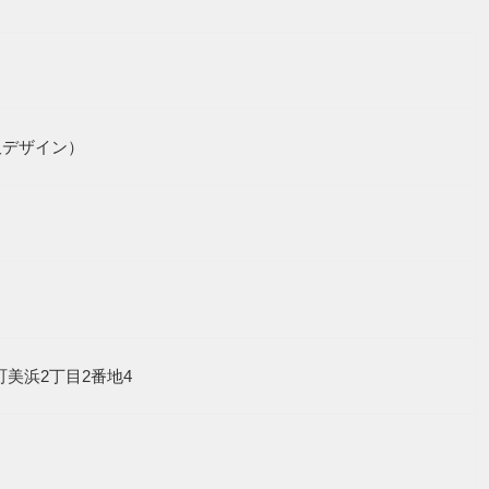
板デザイン）
北谷町美浜2丁目2番地4