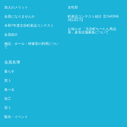
加入のメリット
女性部
会員になりませんか
町産品コンテスト紹介【CHATAN
SELECT】
令和7年度北谷町産品コンテスト
お知らせ 「北谷町ちーたん商品
券」参加店舗募集について
会員紹介
施設、ホール・研修室の利用につい
て
会員名簿
暮らす
買う
食べる
加工
習う
観光・イベント