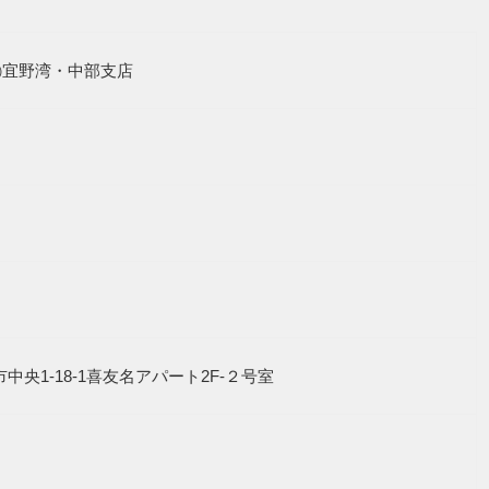
㈱宜野湾・中部支店
沖縄市中央1-18-1喜友名アパート2F-２号室