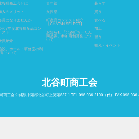
北谷町商工会とは
青年部
暮らす
加入のメリット
女性部
買う
会員になりませんか
町産品コンテスト紹介
食べる
【CHATAN SELECT】
令和7年度北谷町産品コン
加工
テスト
お知らせ 「北谷町ちーたん
商品券」参加店舗募集につ
習う
いて
会員紹介
観光・イベント
施設、ホール・研修室の利
用について
北谷町商工会
商工会 沖縄県中頭郡北谷町上勢頭837-1 TEL.098-936-2100（代） FAX.098-936-