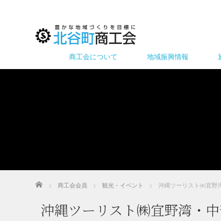
商工会について
地域振興情報
ホーム
商工会会員
観光・イベント
沖縄ツーリスト㈱宜野
沖縄ツーリスト㈱宜野湾・中