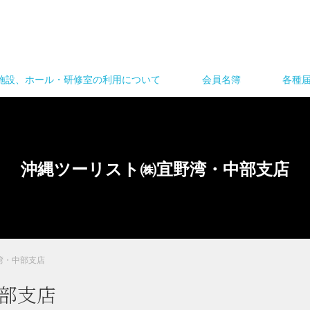
施設、ホール・研修室の利用について
会員名簿
各種
沖縄ツーリスト㈱宜野湾・中部支店
湾・中部支店
部支店