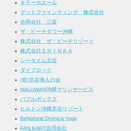
キラーホエール
グットファインティング 株式会社
合同会社 三富
ザ・ビーチタワー沖縄
株式会社 ザ・ビーチリゾート
株式会社ＳＨＩＮＫＡ
シータイム北谷
ダイブロック
(有)北谷海人の会
NALUWAN沖縄マリンサービス
バブルボックス
ヒルトン沖縄北谷リゾート
BeNatural Diving＆Yoga
FAN KART合同会社