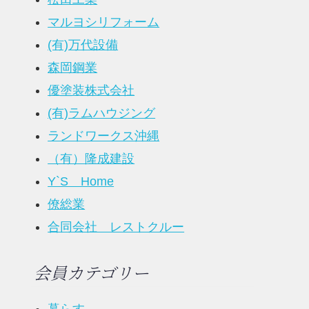
マルヨシリフォーム
(有)万代設備
森岡鋼業
優塗装株式会社
(有)ラムハウジング
ランドワークス沖縄
（有）隆成建設
Y`S Home
僚総業
合同会社 レストクルー
会員カテゴリー