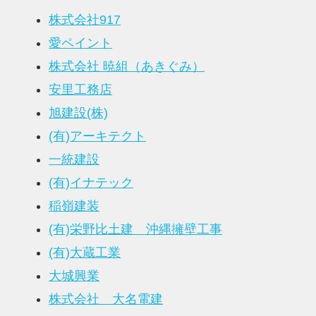
株式会社917
愛ペイント
株式会社 暁組（あきぐみ）
安里工務店
旭建設(株)
(有)アーキテクト
一統建設
(有)イナテック
稲嶺建装
(有)栄野比土建 沖縄擁壁工事
(有)大蔵工業
大城興業
株式会社 大名電建