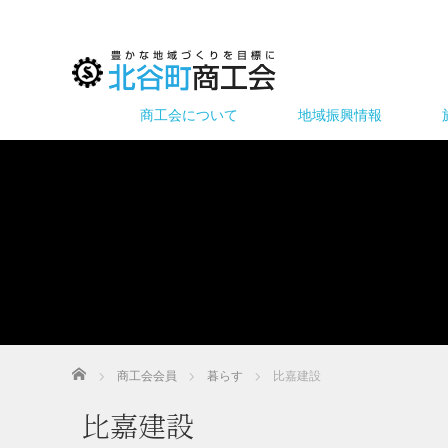
商工会について
地域振興情報
ホーム
商工会会員
暮らす
比嘉建設
比嘉建設