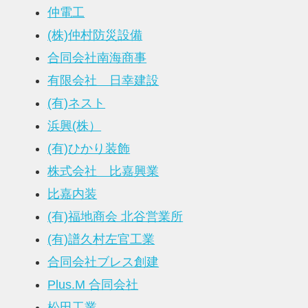
仲電工
(株)仲村防災設備
合同会社南海商事
有限会社 日幸建設
(有)ネスト
浜興(株）
(有)ひかり装飾
株式会社 比嘉興業
比嘉内装
(有)福地商会 北谷営業所
(有)譜久村左官工業
合同会社ブレス創建
Plus.M 合同会社
松田工業