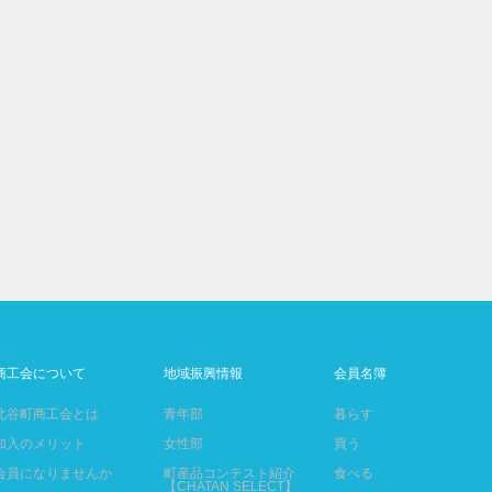
商工会について
地域振興情報
会員名簿
北谷町商工会とは
青年部
暮らす
加入のメリット
女性部
買う
会員になりませんか
町産品コンテスト紹介
食べる
【CHATAN SELECT】