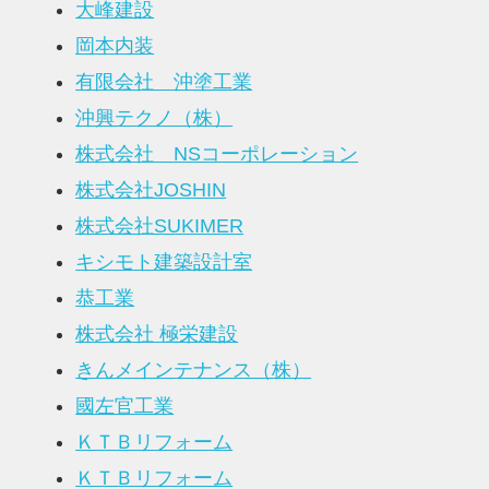
大峰建設
岡本内装
有限会社 沖塗工業
沖興テクノ（株）
株式会社 NSコーポレーション
株式会社JOSHIN
株式会社SUKIMER
キシモト建築設計室
恭工業
株式会社 極栄建設
きんメインテナンス（株）
國左官工業
ＫＴＢリフォーム
ＫＴＢリフォーム