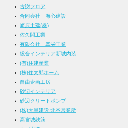
古謝フロア
合同会社 海心建設
崎原土建(株)
佐久間工業
有限会社 真栄工業
総合インテリア新城内装
(有)住建産業
(株)住太郎ホーム
自由企画工房
砂辺インテリア
砂辺クリートポンプ
(株)大興建設 北谷営業所
髙宮城鉄筋