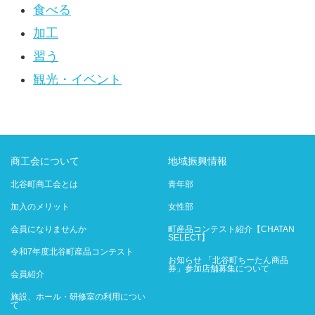
食べる
加工
習う
観光・イベント
商工会について
地域振興情報
北谷町商工会とは
青年部
加入のメリット
女性部
会員になりませんか
町産品コンテスト紹介【CHATAN
SELECT】
令和7年度北谷町産品コンテスト
お知らせ 「北谷町ちーたん商品
券」参加店舗募集について
会員紹介
施設、ホール・研修室の利用につい
て