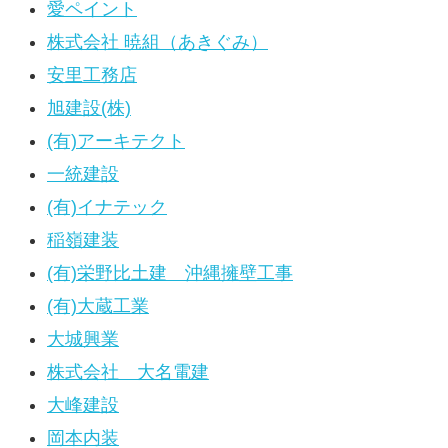
愛ペイント
株式会社 暁組（あきぐみ）
安里工務店
旭建設(株)
(有)アーキテクト
一統建設
(有)イナテック
稲嶺建装
(有)栄野比土建 沖縄擁壁工事
(有)大蔵工業
大城興業
株式会社 大名電建
大峰建設
岡本内装