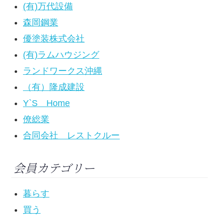
(有)万代設備
森岡鋼業
優塗装株式会社
(有)ラムハウジング
ランドワークス沖縄
（有）隆成建設
Y`S Home
僚総業
合同会社 レストクルー
会員カテゴリー
暮らす
買う