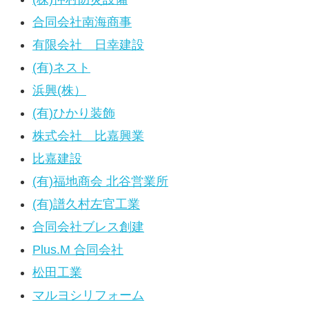
合同会社南海商事
有限会社 日幸建設
(有)ネスト
浜興(株）
(有)ひかり装飾
株式会社 比嘉興業
比嘉建設
(有)福地商会 北谷営業所
(有)譜久村左官工業
合同会社ブレス創建
Plus.M 合同会社
松田工業
マルヨシリフォーム