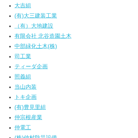
大吉組
(有)大三建装工業
（有）大地建設
有限会社 北谷造園土木
中部緑化土木(株)
司工業
ティーダ企画
照義組
当山内装
トキ企画
(有)豊見里組
仲宗根産業
仲電工
(株)仲村防災設備