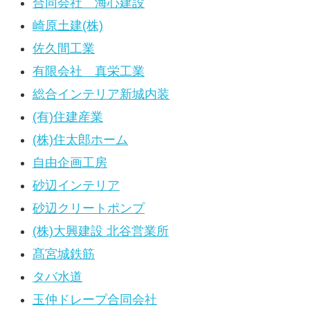
合同会社 海心建設
崎原土建(株)
佐久間工業
有限会社 真栄工業
総合インテリア新城内装
(有)住建産業
(株)住太郎ホーム
自由企画工房
砂辺インテリア
砂辺クリートポンプ
(株)大興建設 北谷営業所
髙宮城鉄筋
タバ水道
玉仲ドレープ合同会社