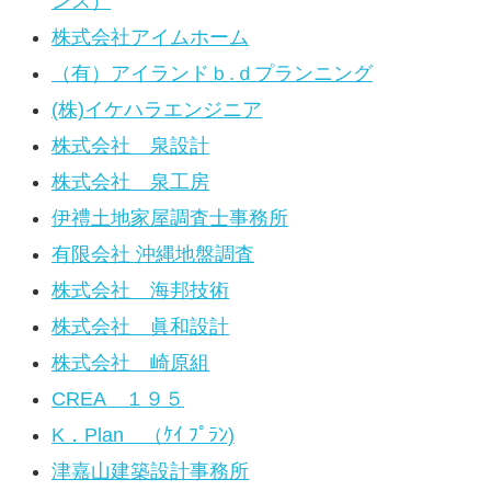
ンス）
株式会社アイムホーム
（有）アイランドｂ.ｄプランニング
(株)イケハラエンジニア
株式会社 泉設計
株式会社 泉工房
伊禮土地家屋調査士事務所
有限会社 沖縄地盤調査
株式会社 海邦技術
株式会社 眞和設計
株式会社 崎原組
CREA １９５
K．Plan （ｹｲ ﾌﾟﾗﾝ)
津嘉山建築設計事務所