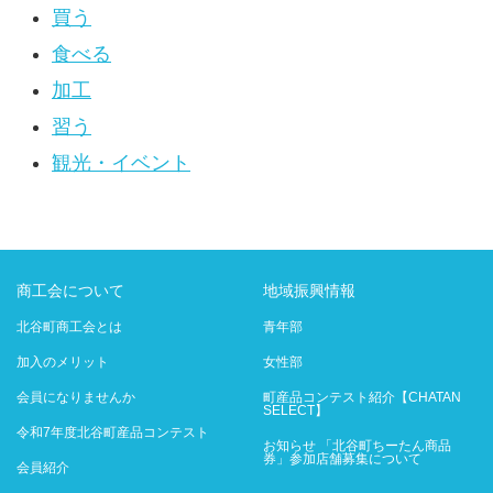
買う
食べる
加工
習う
観光・イベント
商工会について
地域振興情報
北谷町商工会とは
青年部
加入のメリット
女性部
会員になりませんか
町産品コンテスト紹介【CHATAN
SELECT】
令和7年度北谷町産品コンテスト
お知らせ 「北谷町ちーたん商品
券」参加店舗募集について
会員紹介